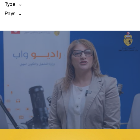
Type
Pays