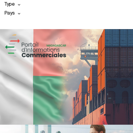
Type
Pays