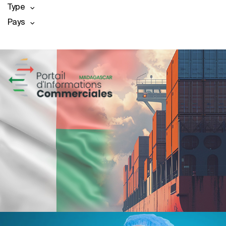
Type
Pays