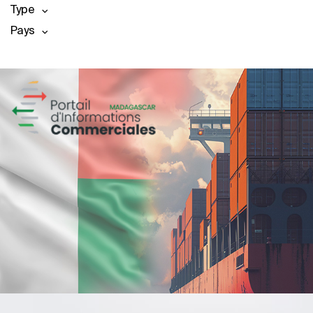
Type
Pays