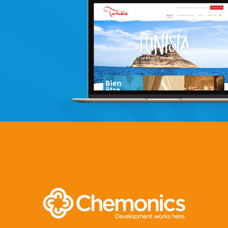
Immobilier
UX/UI design
Marketing Digital & Com 360°
Plateformes digitales
Stratégie Social Media
Web, Intranet et Extranet
Achat media
Invest In Tunisia
E-gov
Plateformes digitales
Web, Intranet et Extranet