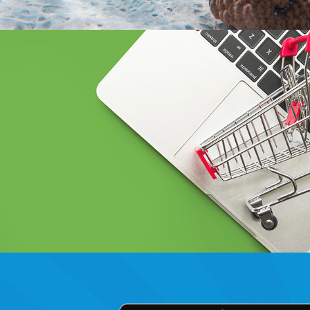
BCEAO sénégal
Banque et finance
UX/UI design
Plateformes digitales
Web, Intranet et Extranet
Douirti