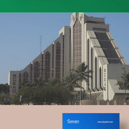
Albaraka Bank
Banque et finance
UX/UI design
Plateformes digitales
Run services
Web, Intranet et Extranet
Topnet