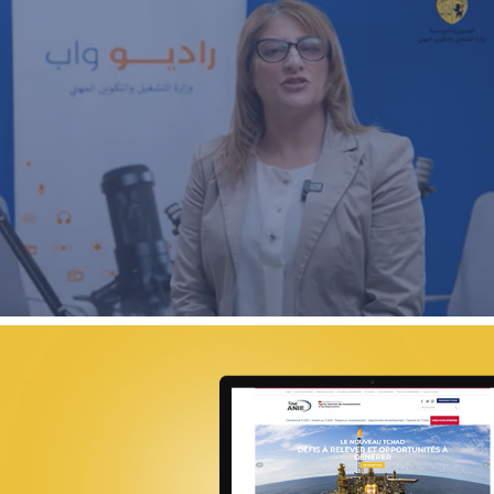
ECOAGRIS : Plateforme data-driven
ONG & Bailleur de fonds
E-gov
Plateformes digitales
18ÈME SOMMET DE LA FRANCOPHONI
E-gov
UX/UI design
Référencement