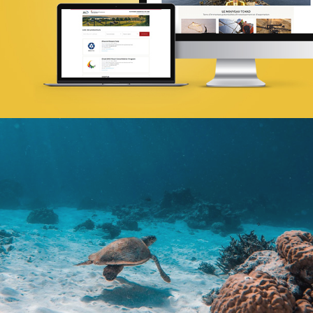
Infogérance et Hosting
Web, Intranet et Extranet
ANSEJ
ONG & Bailleur de fonds
E-gov
Plateformes digitales
Web, Intranet et Extranet