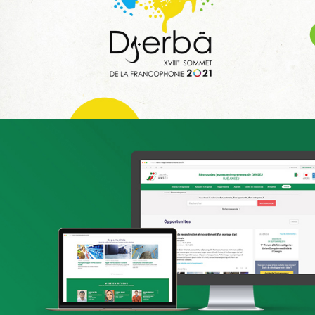
Infogérance et Hosting
Applications Mobiles
Web, Intranet et Extranet
Attijari Leasing
Banque et finance
UX/UI design
Plateformes digitales
Stratégie Social Media
Web, Intranet et Extranet