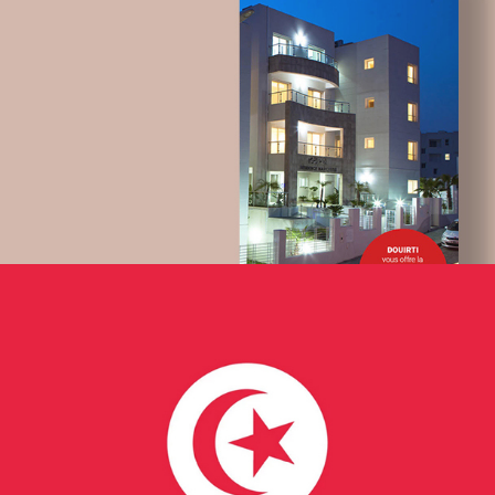
telecommunication
UX/UI design
Plateformes digitales
Applications Mobiles
Web, Intranet et Extranet