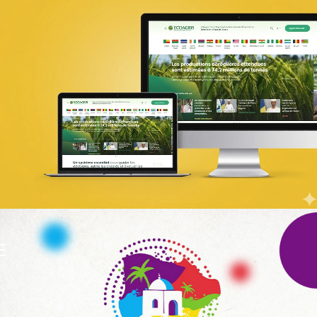
PIC Madagascar
ONG & Bailleur de fonds
E-gov
Plateformes digitales
Web, Intranet et Extranet
UX Design
E
WeBank
Banque et finance
UX/UI design
Plateformes digitales