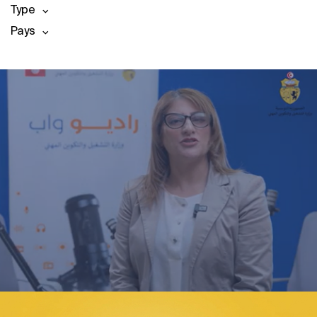
Type
Pays