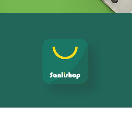
Chemonics ‘programme USAID
E-gov
E-réputation
Marketing Digital & Com 360°
Activation digitale & média