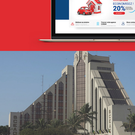
Stratégie Social Media
Web, Intranet et Extranet
Albaraka Bank
Banque et finance
UX/UI design
Plateformes digitales
Run services
Web, Intranet et Extranet