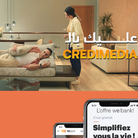
PIC Madagascar
ONG & Bailleur de fonds
E-gov
Plateformes digitales
Web, Intranet et Extranet
UX Design
COMAR
Assurance
Growth Marketing
Plateformes digitales