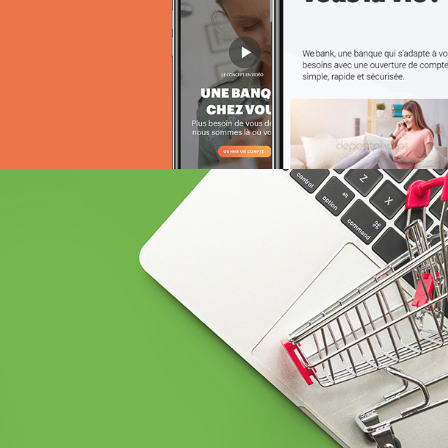
Référencement
Run services
Web, Intranet et Extranet
BCEAO sénégal
Banque et finance
UX/UI design
Plateformes digitales
Web, Intranet et Extranet