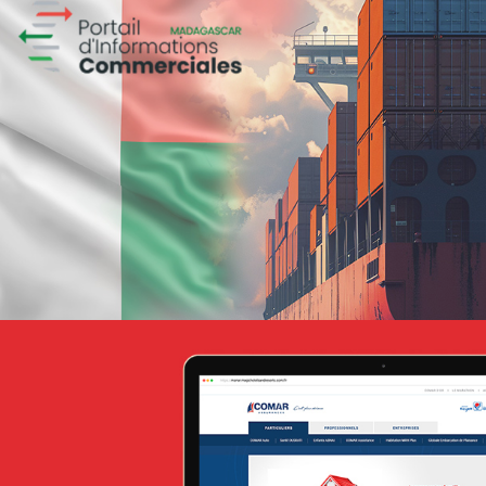
Campagne BIAT TRE Juil. 2022
Banque et finance
Marketing Digital & Com 360°
Stratégie Social Media
Activation digitale & média
Achat media
Attijari Leasing
Banque et finance
UX/UI design
Plateformes digitales