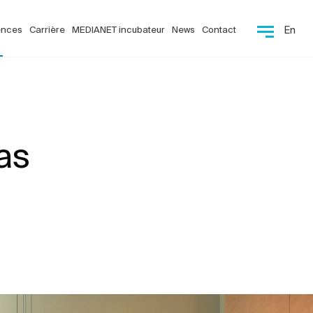
ences
Carrière
MEDIANET incubateur
News
Contact
En
as