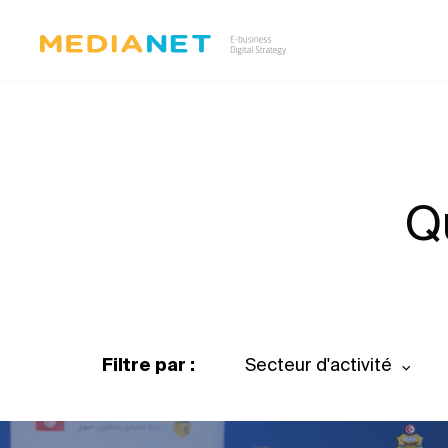
Q
Filtre par :
Secteur d'activité