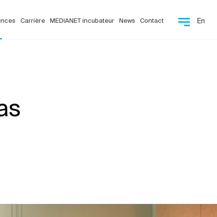
ences
Carrière
MEDIANET incubateur
News
Contact
En
as