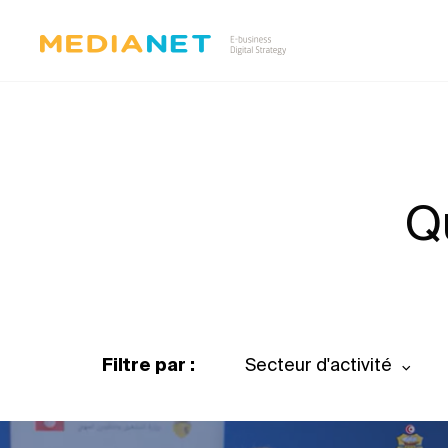
Q
Filtre par :
Secteur d'activité