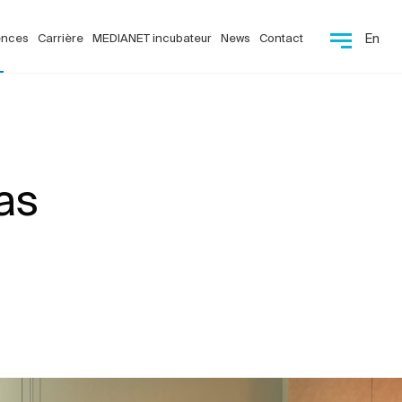
ences
Carrière
MEDIANET incubateur
News
Contact
En
as