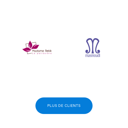
PLUS DE CLIENTS